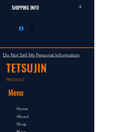
商品に明らかな欠陥がないかぎり
SHIPPING INFO
This items fit in with 1/10 sizes of
返品は受け付けません。
radio control car.
在庫がある場合は２〜５日で出荷
Clear faultless restrictive return
します。海外への出荷は入金確認
isn't accepted in goods.
後の出荷となります。
The occasion with the stock is
shipped in 2-5 days. Shipment to
Do Not Sell My Personal Information
foreign countries will be shipment
TETSUJIN
after payment confirmation.
PRODUCT
Menu
Home
About
Shop
Blog