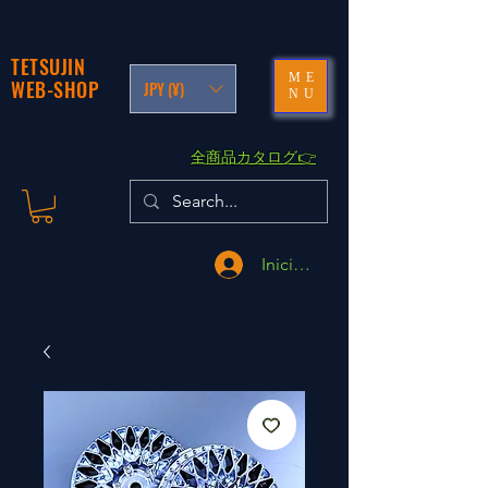
TETSUJIN
ME
WEB-SHOP
JPY (¥)
NU
​全商品カタログ👉
Iniciar sesión