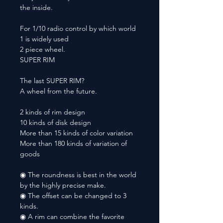
the inside.
For 1/10 radio control by which world
1 is widely used
2 piece wheel.
SUPER RIM
The last SUPER RIM?
A wheel from the future.
2 kinds of rim design
10 kinds of disk design
More than 15 kinds of color variation
More than 180 kinds of variation of
goods
◉ The roundness is best in the world
by the highly precise make.
◉ The offset can be changed to 3
kinds.
◉ A rim can combine the favorite