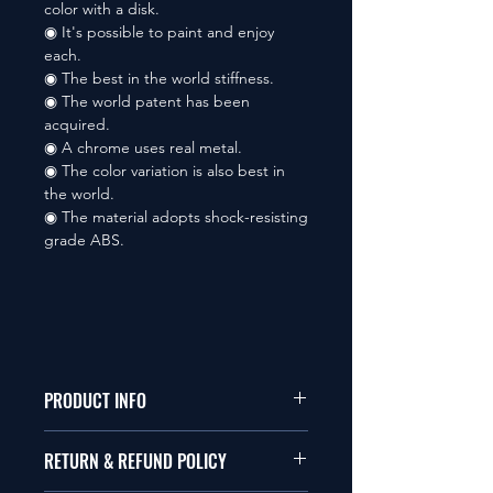
color with a disk.
◉ It's possible to paint and enjoy
each.
◉ The best in the world stiffness.
◉ The world patent has been
acquired.
◉ A chrome uses real metal.
◉ The color variation is also best in
the world.
◉ The material adopts shock-resisting
grade ABS.
PRODUCT INFO
本品は1/10サイズのラジオコント
RETURN & REFUND POLICY
ールカーに適合します。