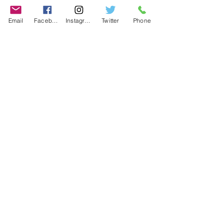
Contact
Email
Facebook
Instagram
Twitter
Phone
Contact
486-0905
1-4-3 Inaguchi_cho
Kasugai_city, Aichi JAPAN
Policies
© 2020 BY TEAM-TETTSUJIN With KIT
co.LTD
FAQ
Store Policy
Shipping & Returns