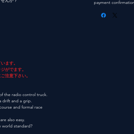
ませんか？
payment confirmatio
ています。
ジがでます。
ご注意下さい。
f the radio control truck.
a drift and a grip.
 course and formal race
are also easy.
he world standard?