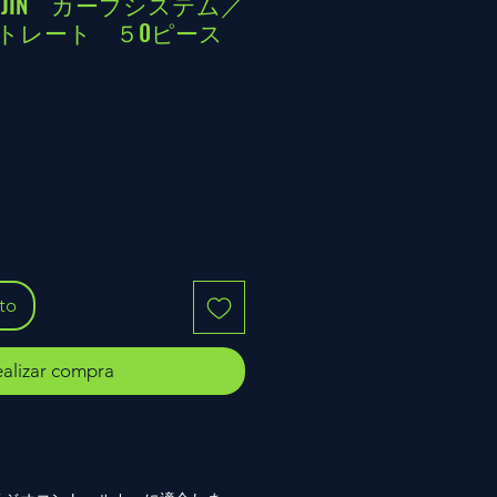
ETSUJIN カーブシステム／
トレート ５0ピース
io
ito
alizar compra