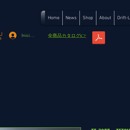
Home
News
Shop
About
Drift-
​全商品カタログ👉
Iniciar sesión