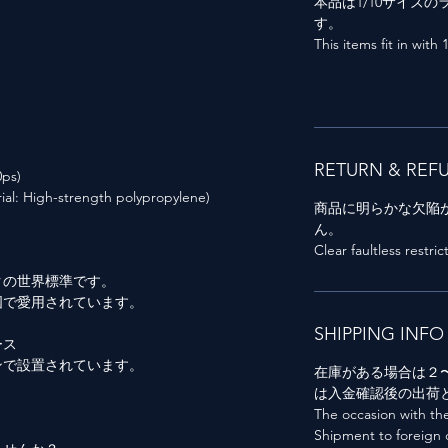
本品は1/10サイズ
す。
This items fit in with 
RETURN & REF
ps)
gh-strength polypropylene)
商品に明らかな欠陥
ん。
Clear faultless restri
クの世界標準です。
国で愛用されています。
SHIPPING INFO
ース
ンで設置されています。
在庫がある場合は２
は入金確認後の出荷
The occasion with the
Shipment to foreign c