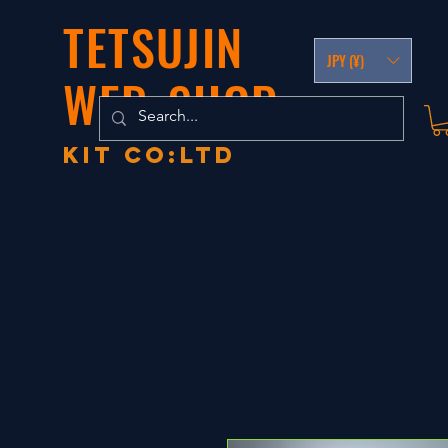
TETSUJIN
JPY (¥)
WEB-SHOP
KIT co:LTD