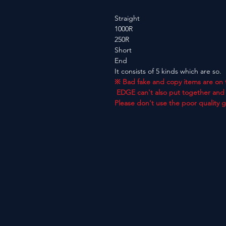
Straight
1000R
250R
Short
End
It consists of 5 kinds which are so.
※ Bad fake and copy items are on 
EDGE can't also put together and 
Please don't use the poor quality 