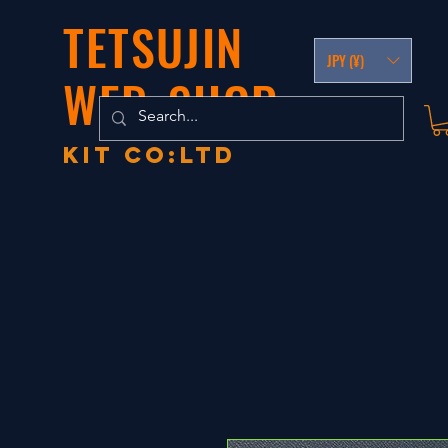
TETSUJIN
JPY (¥)
WEB-SHOP
KIT co:LTD