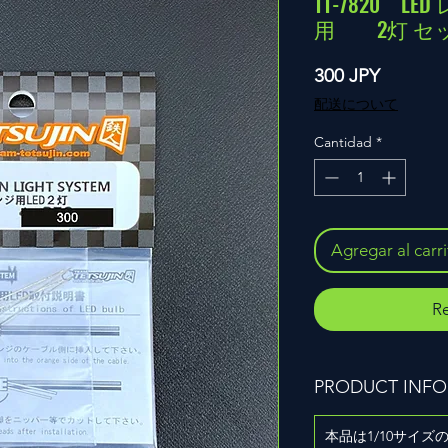
TT-7820 
用 2灯 セ
Precio
300 JPY
配送について
Cantidad
*
Agregar al carr
Re
PRODUCT INFO
本品は1/10サイ