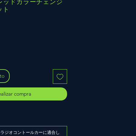
LED レッドカラーチェンジ
ット
ito
alizar compra
ズのラジオコントールカーに適合し