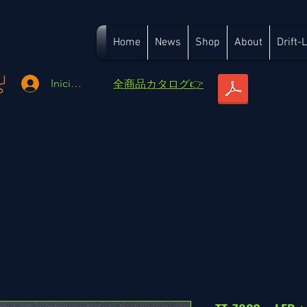
Home
News
Shop
About
Drift-
​全商品カタログ👉
Iniciar sesión