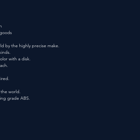
n
f goods
ld by the highly precise make.
kinds.
lor with a disk.
each.
ired.
n the world.
ting grade ABS.