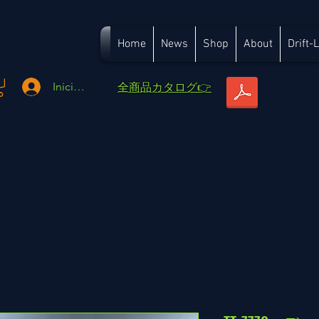
Home
News
Shop
About
Drift-
​全商品カタログ👉
Iniciar sesión