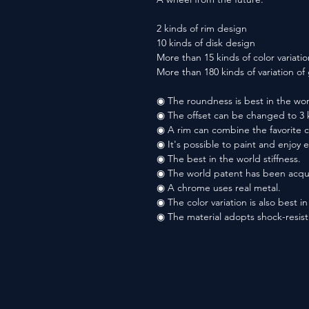
2 kinds of rim design
10 kinds of disk design
More than 15 kinds of color variatio
More than 180 kinds of variation o
◉ The roundness is best in the wor
◉ The offset can be changed to 3 
◉ A rim can combine the favorite co
◉ It's possible to paint and enjoy 
◉ The best in the world stiffness.
◉ The world patent has been acqu
◉ A chrome uses real metal.
◉ The color variation is also best i
◉ The material adopts shock-resis