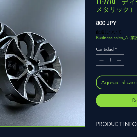
TT-7770
メタリック）
Precio
800 JPY
配送について
Business sales_A 
Cantidad
*
Agregar al carr
Re
PRODUCT INFO