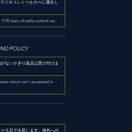
ズのラジオコントールカーに適合し
h 1/10 sizes of radio control car.
UND POLICY
陥がないかぎり返品は受け付けま
ictive return isn't accepted in
２〜５日で出荷します。海外への