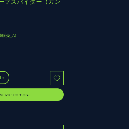
 ディープスパイダー（ガン
(業務販売_A)
ito
alizar compra