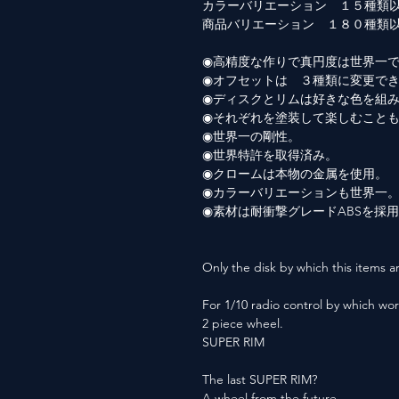
カラーバリエーション １５種類
商品バリエーション １８０種類
◉高精度な作りで真円度は世界一
◉オフセットは ３種類に変更で
◉ディスクとリムは好きな色を組
◉それぞれを塗装して楽しむこと
◉世界一の剛性。
◉世界特許を取得済み。
◉クロームは本物の金属を使用。
◉カラーバリエーションも世界一
◉素材は耐衝撃グレードABSを採
Only the disk by which this items ar
For 1/10 radio control by which wor
2 piece wheel.
SUPER RIM
The last SUPER RIM?
A wheel from the future.