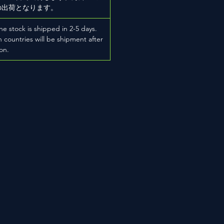
の出荷となります。
he stock is shipped in 2-5 days.
 countries will be shipment after
on.