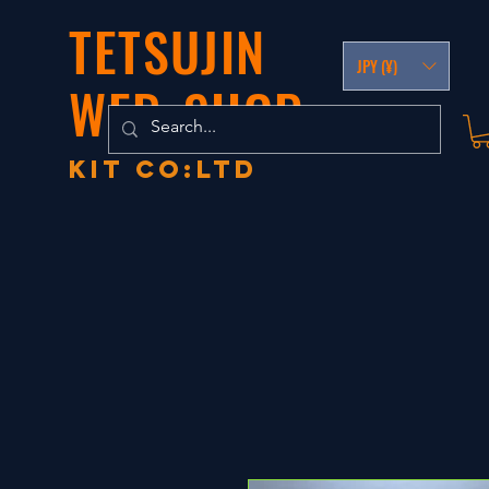
TETSUJIN
JPY (¥)
WEB-SHOP
KIT co:LTD