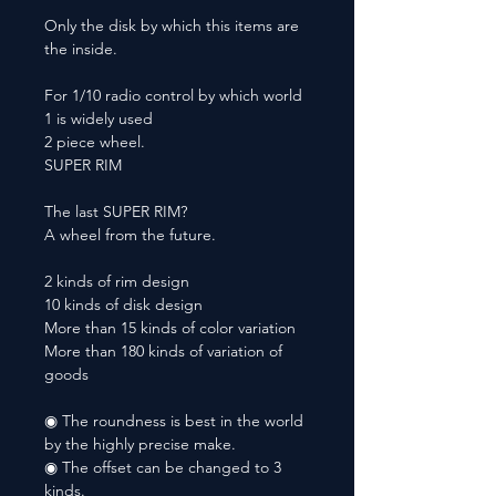
Only the disk by which this items are
the inside.
For 1/10 radio control by which world
1 is widely used
2 piece wheel.
SUPER RIM
The last SUPER RIM?
A wheel from the future.
2 kinds of rim design
10 kinds of disk design
More than 15 kinds of color variation
More than 180 kinds of variation of
goods
◉ The roundness is best in the world
by the highly precise make.
◉ The offset can be changed to 3
kinds.