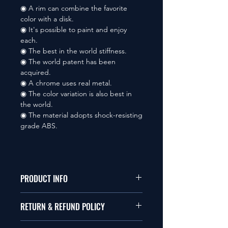
◉ A rim can combine the favorite
color with a disk.
◉ It's possible to paint and enjoy
each.
◉ The best in the world stiffness.
◉ The world patent has been
acquired.
◉ A chrome uses real metal.
◉ The color variation is also best in
the world.
◉ The material adopts shock-resisting
grade ABS.
PRODUCT INFO
本品は1/10サイズのラジオコント
RETURN & REFUND POLICY
ールカーに適合します。