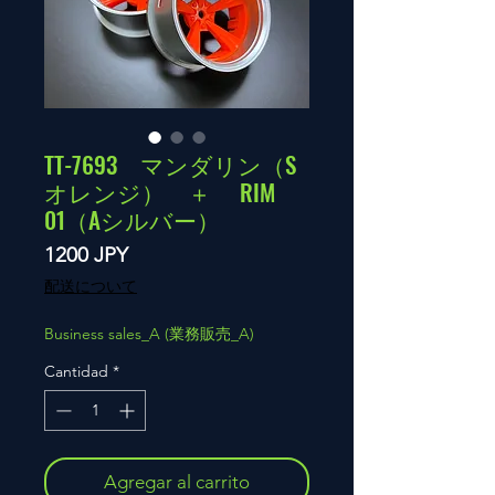
TT-7693 マンダリン（S
オレンジ） ＋ RIM
01（Aシルバー）
Precio
1200 JPY
配送について
Business sales_A (業務販売_A)
Cantidad
*
Agregar al carrito