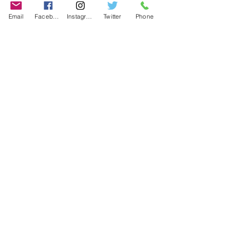
Contact
Email
Facebook
Instagram
Twitter
Phone
Contact
486-0905
1-4-3 Inaguchi_cho
Kasugai_city, Aichi JAPAN
Policies
© 2020 BY TEAM-TETTSUJIN With KIT
co.LTD
FAQ
Store Policy
Shipping & Returns