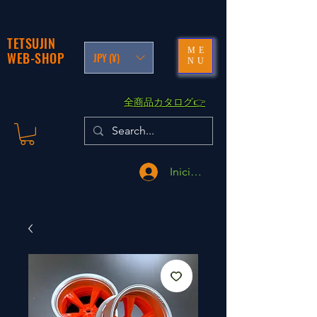
TETSUJIN
ME
WEB-SHOP
JPY (¥)
NU
​全商品カタログ👉
Iniciar sesión