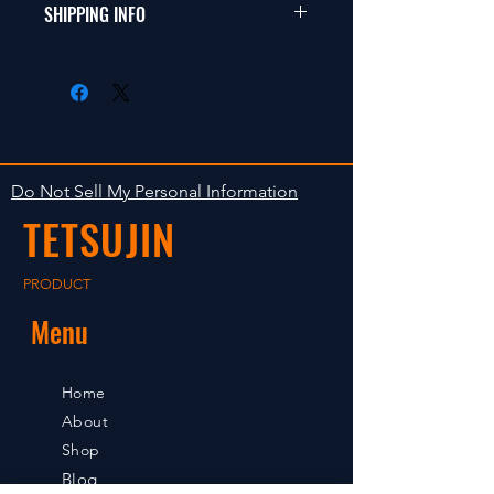
商品に明らかな欠陥がないかぎり
SHIPPING INFO
This items fit in with 1/10 sizes of
返品は受け付けません。
radio control car.
在庫がある場合は２〜５日で出荷
Clear faultless restrictive return
します。海外への出荷は入金確認
isn't accepted in goods.
後の出荷となります。
The occasion with the stock is
shipped in 2-5 days. Shipment to
Do Not Sell My Personal Information
foreign countries will be shipment
TETSUJIN
after payment confirmation.
PRODUCT
Menu
Home
About
Shop
Blog