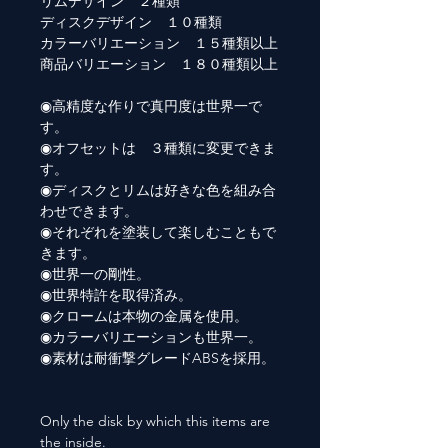
リムデザイン ２種類
ディスクデザイン １０種類
カラーバリエーション １５種類以上
商品バリエーション １８０種類以上
◉高精度な作りで真円度は世界一で
す。
◉オフセットは ３種類に変更できま
す。
◉ディスクとリムは好きな色を組み合
わせできます。
◉それぞれを塗装して楽しむこともで
きます。
◉世界一の剛性。
◉世界特許を取得済み。
◉クロームは本物の金属を使用。
◉カラーバリエーションも世界一。
◉素材は耐衝撃グレードABSを採用。
Only the disk by which this items are
the inside.