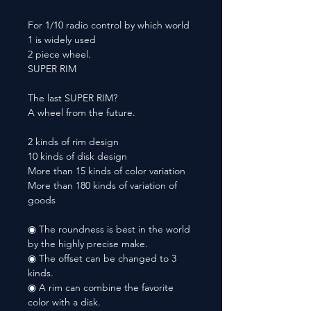
For 1/10 radio control by which world
1 is widely used
2 piece wheel.
SUPER RIM
The last SUPER RIM?
A wheel from the future.
2 kinds of rim design
10 kinds of disk design
More than 15 kinds of color variation
More than 180 kinds of variation of
goods
◉ The roundness is best in the world
by the highly precise make.
◉ The offset can be changed to 3
kinds.
◉ A rim can combine the favorite
color with a disk.