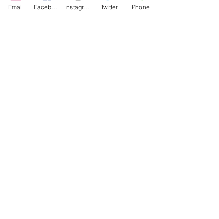
Email
Facebook
Instagram
Twitter
Phone
Contact
486-0905
1-4-3 Inaguchi_cho
Kasugai_city, Aichi JAPAN
Policies
© 2020 BY TEAM-TETTSUJIN With KIT
co.LTD
FAQ
Store Policy
Shipping & Returns