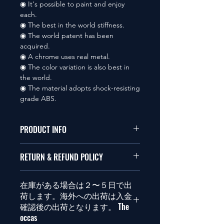
◉ It's possible to paint and enjoy
each.
◉ The best in the world stiffness.
◉ The world patent has been
acquired.
◉ A chrome uses real metal.
◉ The color variation is also best in
the world.
◉ The material adopts shock-resisting
grade ABS.
PRODUCT INFO
本品は1/10サイズのラジオコント
RETURN & REFUND POLICY
ールカーに適合します。
商品に明らかな欠陥がないかぎり
在庫がある場合は２〜５日で出
This items fit in with 1/10 sizes of
返品は受け付けません。
荷します。海外への出荷は入金
radio control car.
確認後の出荷となります。 The
Clear faultless restrictive return
occas
isn't accepted in goods.