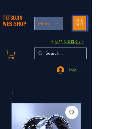
TETSUJIN
ME
WEB-SHOP
JPY (¥)
NU
​全商品カタログ👉
Iniciar sesión