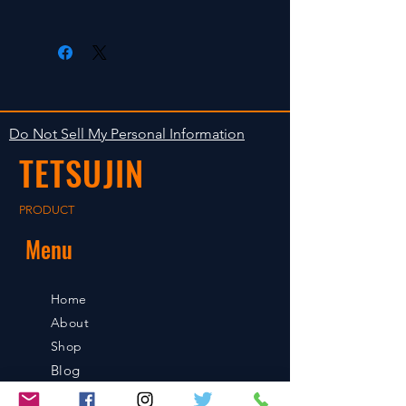
在庫がある場合は２〜５日で出荷
します。海外への出荷は入金確認
後の出荷となります。
The occasion with the stock is
shipped in 2-5 days. Shipment to
Do Not Sell My Personal Information
foreign countries will be shipment
TETSUJIN
after payment confirmation.
PRODUCT
Menu
Home
About
Shop
Blog
Contact