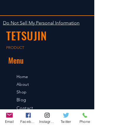
�����B�V�����߂���ƕ
���E�����擾���i�ł��B
݌ɂ������Ȃ�ꍇ
ω@�̎󂯕t���͒v�����˂܂��B
�R�i�K�i3mm�Ԋu�j�ŃI�t�Z
������܂��B���炩
�b�g��
���߂��e�͂��������B
�ύX���ł��܂��B
Do Not Sell My Personal Information
�}
TETSUJIN
����A���b�N�����Ă�
�g�p���������B
��x���b�N�����f�B�X
PRODUCT
�N�͊O���Ȃ��ł�������
Menu
�B
�O�����ꍇ
�͌������x��������̂�
Home
�Ďg�p���Ȃ��ł�������
�B
About
Shop
Blog
Contact
Email
Facebook
Instagram
Twitter
Phone
Contact