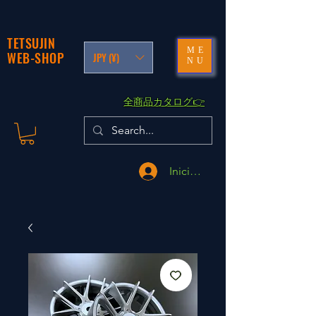
TETSUJIN
ME
WEB-SHOP
JPY (¥)
NU
​全商品カタログ👉
Iniciar sesión