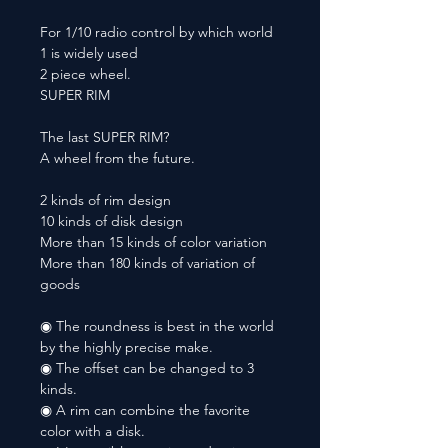
For 1/10 radio control by which world
1 is widely used
2 piece wheel.
SUPER RIM
The last SUPER RIM?
A wheel from the future.
2 kinds of rim design
10 kinds of disk design
More than 15 kinds of color variation
More than 180 kinds of variation of
goods
◉ The roundness is best in the world
by the highly precise make.
◉ The offset can be changed to 3
kinds.
◉ A rim can combine the favorite
color with a disk.