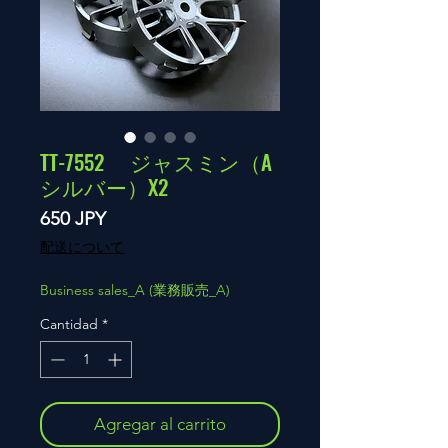
TT-7552 ジャスミン（A
シルバー）X2
Precio
650 JPY
配送について
Business sales_A (業務販売_A)
Cantidad
*
Agregar al carrito