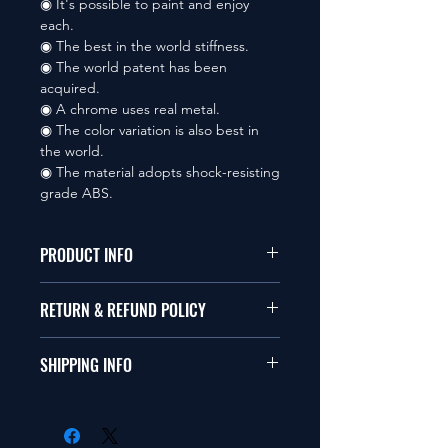
◉ It's possible to paint and enjoy
each.
◉ The best in the world stiffness.
◉ The world patent has been
acquired.
◉ A chrome uses real metal.
◉ The color variation is also best in
the world.
◉ The material adopts shock-resisting
grade ABS.
PRODUCT INFO
1/10�T�C�Y�̃��W�R���ɓK
RETURN & REFUND POLICY
�����܂��B
�Ώ�
���i�ɖ�肪
�h���t�g�A�c�[�����O
SHIPPING INFO
�Ȃ�����ԕi�͎󂯕t���܂���B
�A1/12�~�j�V���[�V
���i������A���ꏤ
�o�M�[�A�I�t���[�h�Ȃ�
���i�̏o�ׂ͓����m�F��̂P?
�i�ɖ�肪����ꍇ
TEAM-
�R���ȓ��̔����v��ł��B
�͂V���ȓ��ɘA��������
TETSUJIN�̂Q�s�[�X������
�����Ŕ̔����Ă���܂��̂ō