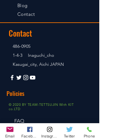
Blog
Contact
Contact
486-0905
1-4-3 Inaguchi_cho
Kasugai_city, Aichi JAPAN
Policies
© 2020 BY TEAM-TETTSUJIN With KIT
co.LTD
FAQ
Store Policy
Email
Facebook
Instagram
Twitter
Phone