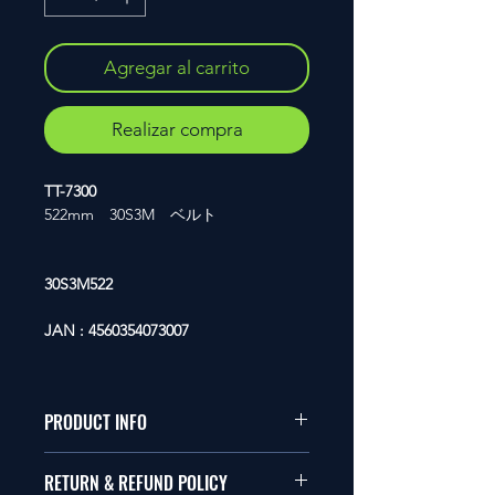
Agregar al carrito
Realizar compra
TT-7300
522mm 30S3M ベルト
30S3M522
JAN : 4560354073007
PRODUCT INFO
本品は1/10サイズのラジオコント
RETURN & REFUND POLICY