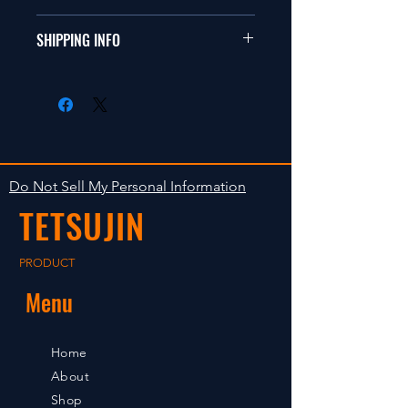
ールカーに適合します。
商品に明らかな欠陥がないかぎり
SHIPPING INFO
This items fit in with 1/10 sizes of
返品は受け付けません。
radio control car.
在庫がある場合は２〜５日で出荷
Clear faultless restrictive return
します。海外への出荷は入金確認
isn't accepted in goods.
後の出荷となります。
The occasion with the stock is
shipped in 2-5 days. Shipment to
Do Not Sell My Personal Information
foreign countries will be shipment
TETSUJIN
after payment confirmation.
PRODUCT
Menu
Home
About
Shop