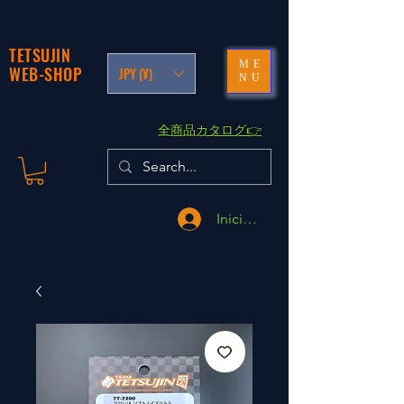
TETSUJIN
ME
WEB-SHOP
JPY (¥)
NU
​全商品カタログ👉
Iniciar sesión