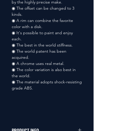
by the highly precise make.
◉ The offset can be changed to 3
kinds.
◉ A rim can combine the favorite
color with a disk.
◉ It's possible to paint and enjoy
each.
◉ The best in the world stiffness.
◉ The world patent has been
acquired.
◉ A chrome uses real metal.
◉ The color variation is also best in
the world.
◉ The material adopts shock-resisting
grade ABS.
PRODUCT INFO