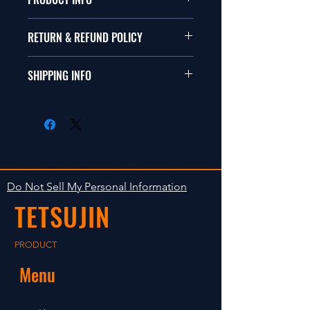
本品は1/10サイズのラジオコント
RETURN & REFUND POLICY
ールカーに適合します。
商品に明らかな欠陥がないかぎり
SHIPPING INFO
This items fit in with 1/10 sizes of
返品は受け付けません。
radio control car.
在庫がある場合は２〜５日で出荷
Clear faultless restrictive return
します。海外への出荷は入金確認
isn't accepted in goods.
後の出荷となります。
The occasion with the stock is
shipped in 2-5 days. Shipment to
Do Not Sell My Personal Information
foreign countries will be shipment
TETSUJIN
after payment confirmation.
PRODUCT
Menu