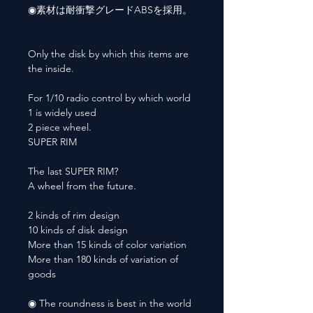
◉素材は耐衝撃グレードABSを採用。
Only the disk by which this items are
the inside.
For 1/10 radio control by which world
1 is widely used
2 piece wheel.
SUPER RIM
The last SUPER RIM?
A wheel from the future.
2 kinds of rim design
10 kinds of disk design
More than 15 kinds of color variation
More than 180 kinds of variation of
goods
◉ The roundness is best in the world