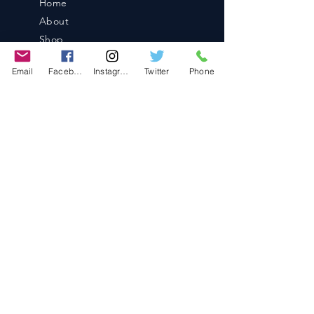
Home
About
Shop
Blog
Email
Facebook
Instagram
Twitter
Phone
Contact
Contact
486-0905
1-4-3 Inaguchi_cho
Kasugai_city, Aichi JAPAN
Policies
© 2020 BY TEAM-TETTSUJIN With KIT
co.LTD