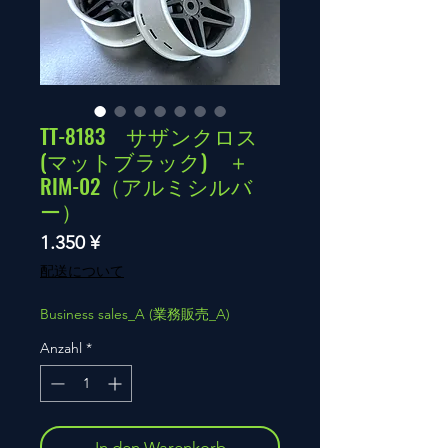
TT-8183 サザンクロス
(マットブラック) ＋
RIM-02（アルミシルバ
ー）
Preis
1.350 ¥
配送について
Business sales_A (業務販売_A)
Anzahl
*