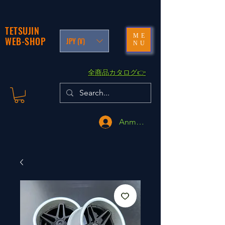
TETSUJIN
ME
WEB-SHOP
JPY (¥)
NU
​全商品カタログ👉
Anmelden