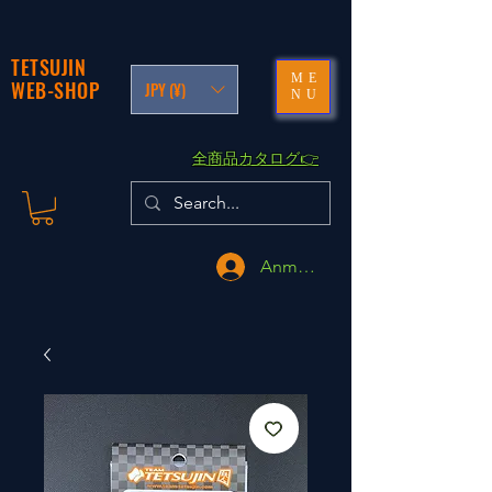
TETSUJIN
ME
WEB-SHOP
JPY (¥)
NU
​全商品カタログ👉
Anmelden