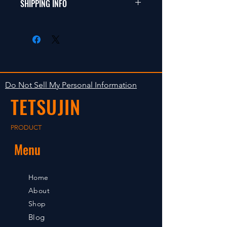
商品に明らかな欠陥がないかぎり
SHIPPING INFO
This items fit in with 1/10 sizes of
返品は受け付けません。
radio control car.
在庫がある場合は２〜５日で出荷
Clear faultless restrictive return
します。海外への出荷は入金確認
isn't accepted in goods.
後の出荷となります。
The occasion with the stock is
shipped in 2-5 days. Shipment to
Do Not Sell My Personal Information
foreign countries will be shipment
TETSUJIN
after payment confirmation.
PRODUCT
Menu
Home
About
Shop
Blog