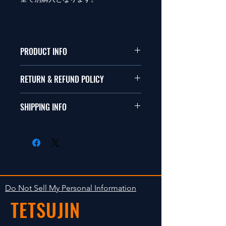
PRODUCT INFO
本品は1/10サイズのラジオコント
RETURN & REFUND POLICY
ールカーに適合します。
商品に明らかな欠陥がないかぎり
SHIPPING INFO
This items fit in with 1/10 sizes of
返品は受け付けません。
radio control car.
在庫がある場合は２〜５日で出荷
Clear faultless restrictive return
します。海外への出荷は入金確認
isn't accepted in goods.
後の出荷となります。
The occasion with the stock is
shipped in 2-5 days. Shipment to
Do Not Sell My Personal Information
foreign countries will be shipment
TETSUJIN
after payment confirmation.