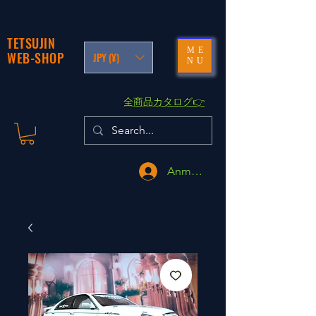
TETSUJIN
ME
WEB-SHOP
JPY (¥)
NU
​全商品カタログ👉
Anmelden