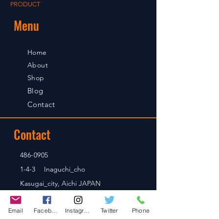
PRODUCT
Menu
Home
About
Shop
Blog
Contact
Contact
486-0905
1-4-3 Inaguchi_cho
Kasugai_city, Aichi JAPAN
Email
Facebook
Instagram
Twitter
Phone