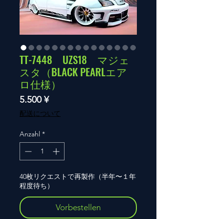
TT-7448 UZS18 マジェ
スタ（BLACK PEARLエア
ロ仕様）
Preis
5.500 ¥
配送について
Anzahl
*
40枚リクエストで再製作（半年〜１年
程度待ち）
Vorbestellen