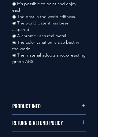
◉ It's possible to paint and enjoy
each.
◉ The best in the world stiffness.
◉ The world patent has been
acquired.
◉ A chrome uses real metal.
◉ The color variation is also best in
the world.
◉ The material adopts shock-resisting
grade ABS.
PRODUCT INFO
本品は1/10サイズのラジオコント
RETURN & REFUND POLICY
ールカーに適合します。