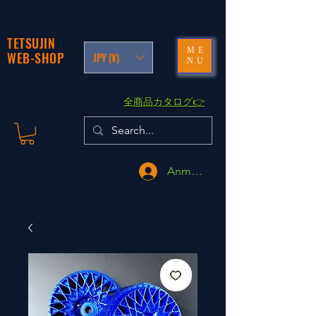
TETSUJIN
ME
WEB-SHOP
JPY (¥)
NU
​全商品カタログ👉
Anmelden