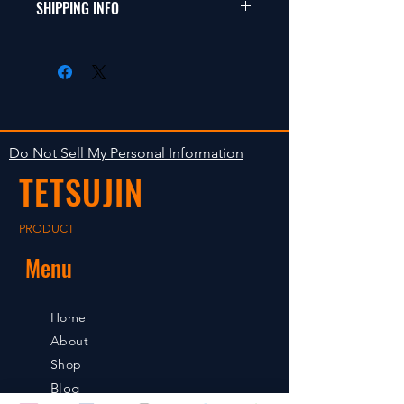
商品に明らかな欠陥がないかぎり
SHIPPING INFO
This items fit in with 1/10 sizes of
返品は受け付けません。
radio control car.
在庫がある場合は２〜５日で出荷
Clear faultless restrictive return
します。海外への出荷は入金確認
isn't accepted in goods.
後の出荷となります。
The occasion with the stock is
shipped in 2-5 days. Shipment to
Do Not Sell My Personal Information
foreign countries will be shipment
TETSUJIN
after payment confirmation.
PRODUCT
Menu
Home
About
Shop
Blog