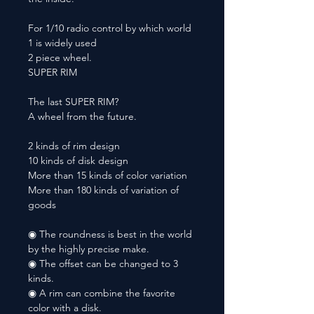
For 1/10 radio control by which world
1 is widely used
2 piece wheel.
SUPER RIM
The last SUPER RIM?
A wheel from the future.
2 kinds of rim design
10 kinds of disk design
More than 15 kinds of color variation
More than 180 kinds of variation of
goods
◉ The roundness is best in the world
by the highly precise make.
◉ The offset can be changed to 3
kinds.
◉ A rim can combine the favorite
color with a disk.