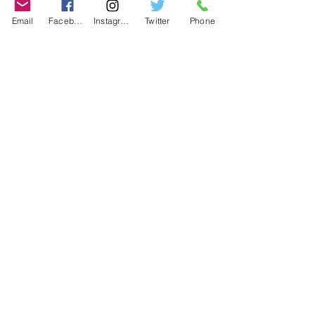
Contact
Email
Facebook
Instagram
Twitter
Phone
Contact
486-0905
1-4-3 Inaguchi_cho
Kasugai_city, Aichi JAPAN
Policies
© 2020 BY TEAM-TETTSUJIN With KIT
co.LTD
FAQ
Store Policy
Shipping & Returns