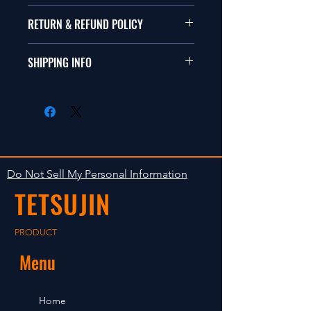
本品は1/10サイズのラジオコント
RETURN & REFUND POLICY
ールカーに適合します。
商品に明らかな欠陥がないかぎり
SHIPPING INFO
This items fit in with 1/10 sizes of
返品は受け付けません。
radio control car.
在庫がある場合は２〜５日で出荷
Clear faultless restrictive return
します。海外への出荷は入金確認
isn't accepted in goods.
後の出荷となります。
The occasion with the stock is
shipped in 2-5 days. Shipment to
Do Not Sell My Personal Information
foreign countries will be shipment
TETSUJIN
after payment confirmation.
PRODUCT
Menu
Home