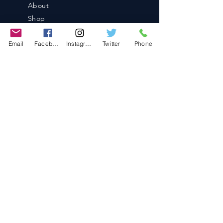
About
Shop
Blog
Email
Facebook
Instagram
Twitter
Phone
Contact
Contact
486-0905
1-4-3 Inaguchi_cho
Kasugai_city, Aichi JAPAN
Policies
© 2020 BY TEAM-TETTSUJIN With KIT
co.LTD
FAQ