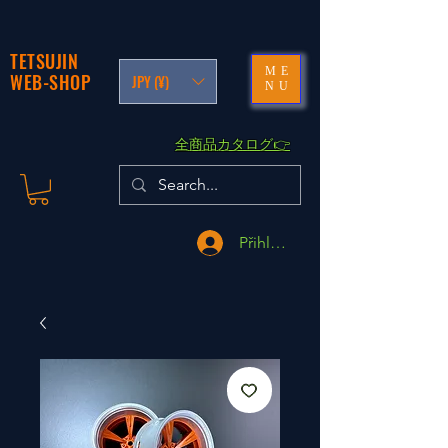
TETSUJIN
ME
WEB-SHOP
JPY (¥)
NU
​全商品カタログ👉
Přihlásit se