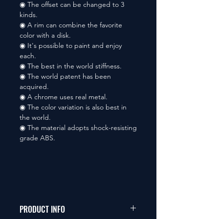
◉ The offset can be changed to 3
kinds.
◉ A rim can combine the favorite
color with a disk.
◉ It's possible to paint and enjoy
each.
◉ The best in the world stiffness.
◉ The world patent has been
acquired.
◉ A chrome uses real metal.
◉ The color variation is also best in
the world.
◉ The material adopts shock-resisting
grade ABS.
PRODUCT INFO