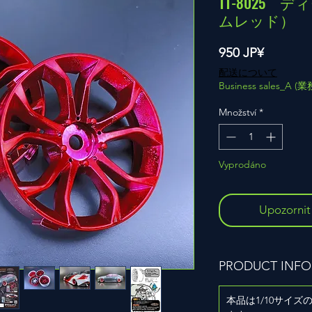
TT-8025
ムレッド）
Cena
950 JP¥
配送について
Business sales_A 
Množství
*
Vyprodáno
Upozornit
PRODUCT INFO
本品は1/10サイ