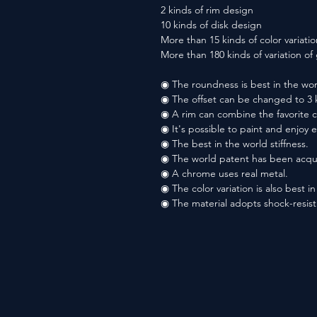
2 kinds of rim design
10 kinds of disk design
More than 15 kinds of color variatio
More than 180 kinds of variation o
◉ The roundness is best in the wor
◉ The offset can be changed to 3 
◉ A rim can combine the favorite co
◉ It's possible to paint and enjoy 
◉ The best in the world stiffness.
◉ The world patent has been acqu
◉ A chrome uses real metal.
◉ The color variation is also best i
◉ The material adopts shock-resis