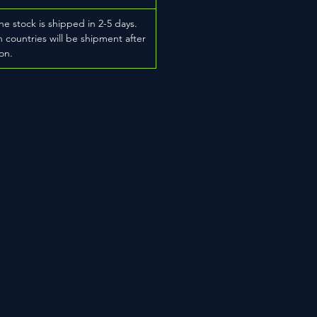
he stock is shipped in 2-5 days.
 countries will be shipment after
on.