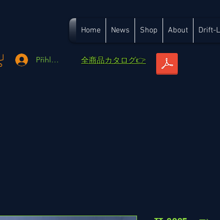
Home
News
Shop
About
Drift-
​全商品カタログ👉
Přihlásit se