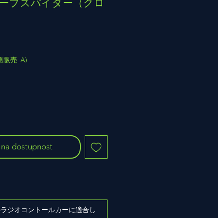
 ディープスパイダー（クロ
(業務販売_A)
 na dostupnost
ズのラジオコントールカーに適合し