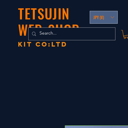
TETSUJIN
JPY (¥)
WEB-SHOP
KIT co:LTD