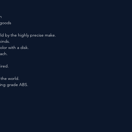
n
f goods
ld by the highly precise make.
kinds.
lor with a disk.
each.
ired.
n the world.
ting grade ABS.