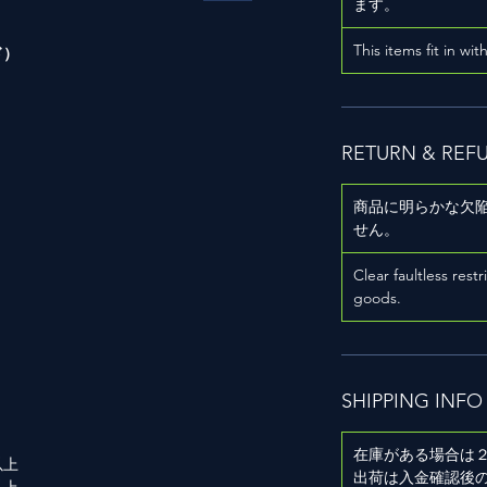
ます。
This items fit in wit
ド）
RETURN & REF
商品に明らかな欠
用
せん。
Clear faultless restr
goods.
SHIPPING INFO
在庫がある場合は
以上
出荷は入金確認後