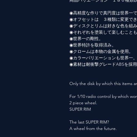
商品バリエーション １８０種類
◉高精度な作りで真円度は世界一
◉オフセットは ３種類に変更で
◉ディスクとリムは好きな色を組
◉それぞれを塗装して楽しむこと
◉世界一の剛性。
◉世界特許を取得済み。
◉クロームは本物の金属を使用。
◉カラーバリエーションも世界一
◉素材は耐衝撃グレードABSを採
Only the disk by which this items ar
For 1/10 radio control by which wor
2 piece wheel.
SUPER RIM
The last SUPER RIM?
A wheel from the future.