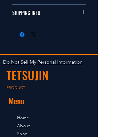
ールカーに適合します。
商品に明らかな欠陥がないかぎり
SHIPPING INFO
This items fit in with 1/10 sizes of
返品は受け付けません。
radio control car.
在庫がある場合は２〜５日で出荷
Clear faultless restrictive return
します。海外への出荷は入金確認
isn't accepted in goods.
後の出荷となります。
The occasion with the stock is
shipped in 2-5 days. Shipment to
Do Not Sell My Personal Information
foreign countries will be shipment
TETSUJIN
after payment confirmation.
PRODUCT
Menu
Home
About
Shop