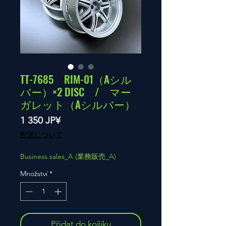
TT-7685 RIM-01（Aシル
バー）×2 DISC / マー
ガレット（Aシルバー）
Cena
1 350 JP¥
配送について
Business sales_A (業務販売_A)
Množství
*
Přidat do košíku