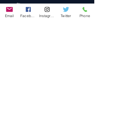
Blog
Contact
Email
Facebook
Instagram
Twitter
Phone
Contact
486-0905
1-4-3 Inaguchi_cho
Kasugai_city, Aichi JAPAN
Policies
© 2020 BY TEAM-TETTSUJIN With KIT
co.LTD
FAQ
Store Policy