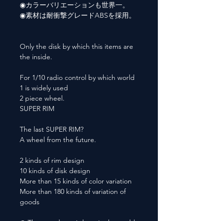
◉カラーバリエーションも世界一。
◉素材は耐衝撃グレードABSを採用。
Only the disk by which this items are
the inside.
For 1/10 radio control by which world
1 is widely used
2 piece wheel.
SUPER RIM
The last SUPER RIM?
A wheel from the future.
2 kinds of rim design
10 kinds of disk design
More than 15 kinds of color variation
More than 180 kinds of variation of
goods