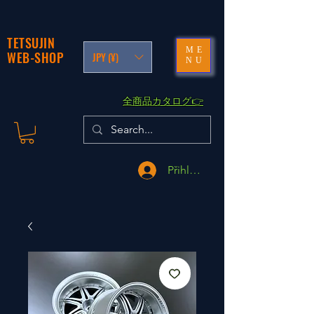
TETSUJIN
ME
WEB-SHOP
JPY (¥)
NU
​全商品カタログ👉
Přihlásit se