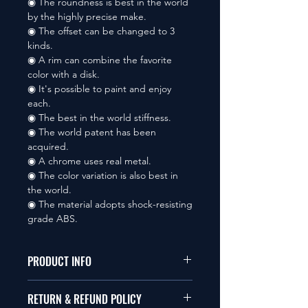
◉ The roundness is best in the world
by the highly precise make.
◉ The offset can be changed to 3
kinds.
◉ A rim can combine the favorite
color with a disk.
◉ It's possible to paint and enjoy
each.
◉ The best in the world stiffness.
◉ The world patent has been
acquired.
◉ A chrome uses real metal.
◉ The color variation is also best in
the world.
◉ The material adopts shock-resisting
grade ABS.
PRODUCT INFO
本品は1/10サイズのラジオコント
RETURN & REFUND POLICY